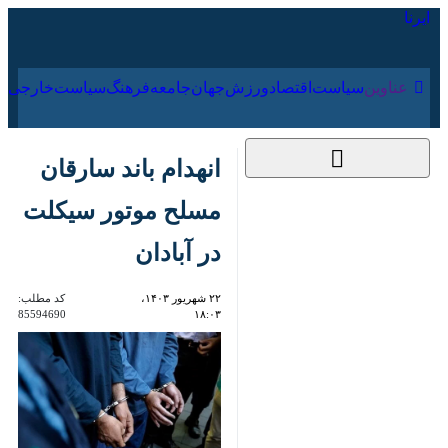
۱۹ مرداد ۱۴۰۵
عناوین‌
سیاست
اقتصاد
ورزش
جهان
جامعه
فرهنگ
انهدام باند سارقان
مسلح موتور سیکلت در
آبادان
۲۲ شهریور ۱۴۰۳،
کد مطلب:
85594690
۱۸:۰۳