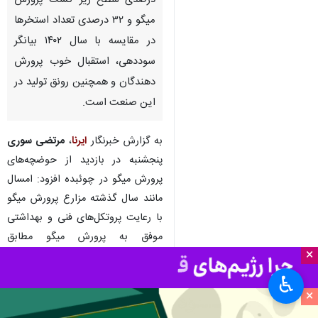
درصدی سطح زیر کشت پرورش
میگو و ۳۲ درصدی تعداد استخرها
در مقایسه با سال ۱۴۰۲ بیانگر
سوددهی، استقبال خوب پرورش
دهندگان و همچنین رونق تولید در
این صنعت است.
به گزارش خبرنگار
ایرنا
،
مرتضی سوری
پنجشنبه در بازدید از حوضچه‌های
پرورش میگو در چوئبده افزود: امسال
مانند سال گذشته مزارع پرورش میگو
با رعایت پروتکل‌های فنی و بهداشتی
موفق به پرورش میگو مطابق
×
استانداردها و با کیفیت و اندازه
مطلوب بازاری شدند.
♿︎
×
وی سطح زیرکشت مزارع پرورش میگو