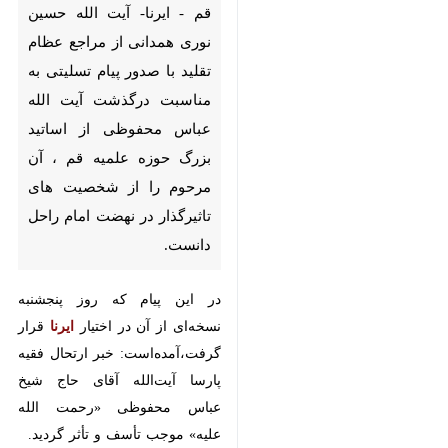
صدور پیام تسلیتی به مناسبت
درگذشت آیت الله عباس محفوظی
از اساتید بزرگ حوزه علمیه قم ، آن
مرحوم را از شخصیت های
تاثیرگذار در نهضت امام راحل
دانست.
در این پیام که روز پنجشنبه نسخه‌ای
از آن در اختیار
ایرنا
قرار
گرفت،آمده‌است: خبر ارتحال فقیه
پارسا آیت‌الله آقای حاج شیخ عباس
محفوظی «رحمت الله علیه» موجب
تأسف و تأثر گردید.
♿︎
پیام حاکیست: آن مرحوم از
×
شخصیت‌های اثر گذار در نهضت امام