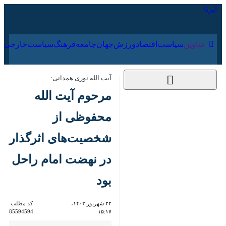
۱۷ مرداد ۱۴۰۵
عناوین‌
سیاست
اقتصاد
ورزش
جهان
جامعه
فرهنگ
آیت الله نوری همدانی:
مرحوم آیت الله
محفوظی از
شخصیت‌های اثرگذار
در نهضت امام راحل بود
۲۲ شهریور ۱۴۰۳، ۱۵:۱۷
کد مطلب:
85594594
قم - ایرنا- آیت الله حسین نوری
همدانی از مراجع عظام تقلید با