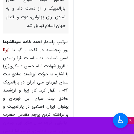
"صادق بیت سیاح" طلای
پارالمپیک را از دست داد و به
نمادی برای پهلوانی، عزت و اقتدار
جهان اسلام تبدیل شد.
سرتیپ پاسدار
احمد خادم‌ سیدالشهدا
روز پنجشنبه در گفت و گو با
ایرنا
ضمن تسلیت به مناسبت فرا رسیدن
سالروز شهادت امام حسن عسکری(ع)
با اشاره به حرکت ارزشمند صادق بیت
سیاح قهرمان ملی ایران در پارالمپیک
۲۰۲۴، اظهار کرد: کار زیبا و ارزشمند
صادق بیت سیاح این قهرمان و
پهلوان ایران اسلامی در پارالمپیک و
برافراشته کردن پرچم مقدس حضرت
♿︎
×
ام‌البنین اگرچه مدال طلای این قهرمان
ملی را درپی ناداوری، گرفت اما نامش