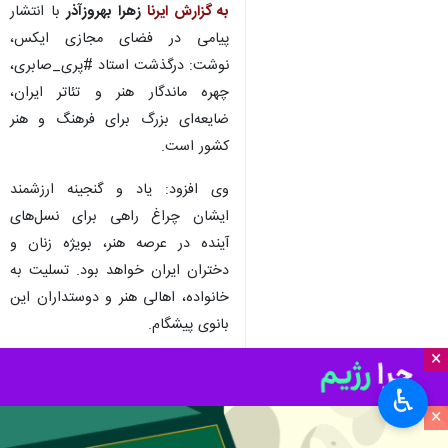
به گزارش ایرنا
زهرا بهروزآذر
با انتشار
پیامی در فضای مجازی ایکس،
نوشت: درگذشت استاد ‌#پری_صابری،
چهره ماندگار هنر و تئاتر ایران،
ضایعه‌ای بزرگ برای فرهنگ و هنر
کشور است.
وی افزود: یاد و گنجینه ارزشمند
ایشان چراغ راهی برای نسل‌های
آینده در عرصه هنر، بویژه زنان و
دختران ایران خواهد بود. تسلیت به
خانواده، اهالی هنر و دوستداران این
بانوی پیشگام.
×
♿︎
به گزارش
ایرنا
، پری صابری کارگردان
×
پیشکسوت تئاتر ایران بعد از مدت‌ها