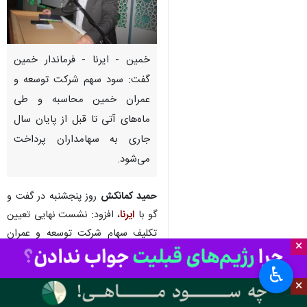
خمین - ایرنا - فرماندار خمین
گفت: سود سهم شرکت توسعه و
عمران خمین محاسبه و طی
ماه‌های آتی تا قبل از پایان سال
جاری به سهامداران پرداخت
می‌شود.
حمید کمانکش
روز پنجشنبه در گفت و
گو با
ایرنا
، افزود: نشست نهایی تعیین
تکلیف سهام شرکت توسعه و عمران
×
شهرستان خمین از شرکت رینگ چرخ
♿︎
آلومینیومی با حضور نماینده مردم
×
خمین در مجلس شورای اسلامی،