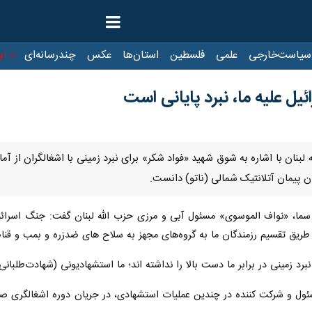
ت‌خارجی
علمی
فلسطین
استان‌ها
عکس
چندرسانه‌ای
ایرنا TV
با
ئیل علیه ما، نبرد پایانی است
له لبنان با اشاره به شوق شهید «فواد شکر» برای نبرد زمینی با اشغالگران از
مان پیمان آتلانتیک شمالی (ناتو) دانست.
سما، «نواف الموسوی» مسئول آبی و مرزی حزب الله لبنان گفت: جنگ اسرائیل
از طریق تقسیم رزمندگان ما به گروه‌های مجهز به سلاح های ضدزره و بمب و
ینی در برابر ما دست بالا را نداشته اند؛ ما استشهادیونی (شهادت‌طلبانی) بیشتر از جری
ئول و شرکت کننده در چندین عملیات استشهادی، در جریان دوره اشغالگری صهی