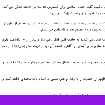
ی باشیم، گفت: نظام اسلامی برای گسترش عدالت در جامعه تلاش می کند،
 باید قدردان این نعمت بزرگ الهی بود.
نسل به نسل به امروز و انقلاب اسلامی رسیده که در این مقطع از زمان نور
ان به ویژه مردم مظلوم غزه و فلسطین می بینیم.
وی بیان کرد: امام حسن عسکری(ع)، معارف تشیع و اهل بیت(ع) را با وجود همه تگناهای که دشمنان برای آن حضرت ایجاد می کردند به جامعه آنروز انتقال می داد و بیش از ۱۰۰ دانشمند علوم
 سازی برای آشنایی و آگاهی جامعه آن روز از غیبت امام زمان(عج) از مهم
فتن در مسیر بندگی خداوند متعال مسئول هستیم و رفتار و عمل تک تک ما و
ظهور آن حضرت را با رفتار و عمل مبتنی بر اسلام ناب محمدی فراهم کنیم و
م حسن عسکری(ع) شهر ایلام برگزار شد.