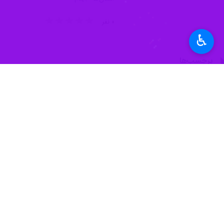
۰ نفر
♿︎
برچسب‌ها
ایلام
انقلاب اسلامی ایران
امام زمان(عج)
جمهوری اسلامی
غزه
فلسطین
اخبار مرتبط
آیین قرائت دعای پرف
ایلام - ایرنا - رئیس 
سنگر نماز جمعه سد
ایلام - ایرنا - نمایند