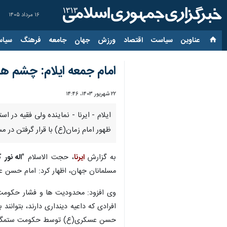
۱۶ مرداد ۱۴۰۵
عناوین‌
سیاست
اقتصاد
ورزش
جهان
جامعه
فرهنگ
سیاس
امام جمعه ایلام: چشم ه
۲۲ شهریور ۱۴۰۳، ۱۴:۴۶
ایلام - ایرنا - نماینده ولی فقیه در
ظهور امام زمان(ع) با قرار گرفتن در 
به گزارش
ایرنا
، حجت الاسلام "
اله نور 
مسلمانان جهان، اظهار کرد: امام حسن عسکری(ع) در مدت ۶ سال که زعامت جهان تشیع را برعهده داشتند، با
وی افزود: محدودیت ها و فشار حکومت
افرادی که داعیه دینداری دارند، بتوان
حسن عسکری(ع) توسط حکومت ستمگر ب