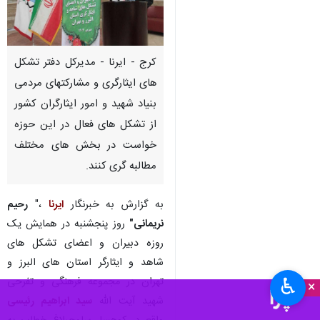
کرج - ایرنا - مدیرکل دفتر تشکل
های ایثارگری و مشارکتهای مردمی
بنیاد شهید و امور ایثارگران کشور
از تشکل های فعال در این حوزه
خواست در بخش های مختلف
مطالبه گری کنند.
به گزارش به خبرنگار
ایرنا
،"
رحیم
نریمانی"
روز پنجشنبه در همایش یک
روزه دبیران و اعضای تشکل های
شاهد و ایثارگر استان های البرز و
♿︎
تهران در مجموعه فرهنگی و تفرحی
×
شهید آیت الله
سید ابراهیم رئیسی