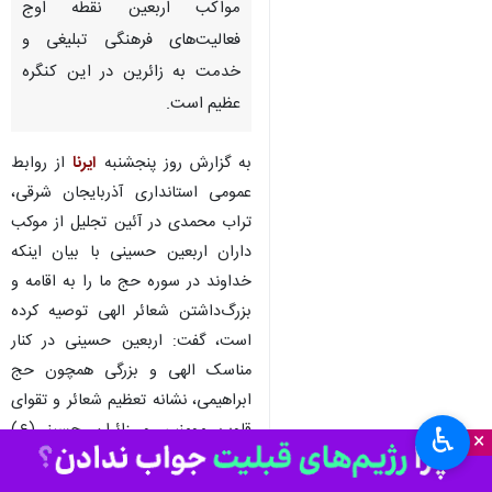
مواکب اربعین نقطه اوج
فعالیت‌های فرهنگی تبلیغی و
خدمت به زائرین در این کنگره
عظیم است.
به گزارش روز پنجشنبه
ایرنا
از روابط
عمومی استانداری آذربایجان شرقی،
تراب محمدی در آئین تجلیل از موکب
داران اربعین حسینی با بیان اینکه
خداوند در سوره حج ما را به اقامه و
بزرگ‌داشتن شعائر الهی توصیه کرده
است، گفت: اربعین حسینی در کنار
مناسک الهی و بزرگی همچون حج
ابراهیمی، نشانه‌ تعظیم شعائر و تقوای
قلوب مومنین و زائران حسینی(ع)
♿︎
×
است.