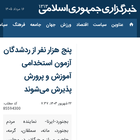
۱۶ مرداد ۱۴۰۵
عناوین‌
سیاست
اقتصاد
ورزش
جهان
جامعه
فرهنگ
سیاس
پنج هزار نفر از ردشدگان
آزمون استخدامی
آموزش و پرورش
پذیرش می‌شوند
۲۲ شهریور ۱۴۰۳، ۷:۳۷
کد مطلب:
85594300
بجنورد-ایرنا- نماینده مردم
بجنورد، مانه‌، سملقان، گرمه،