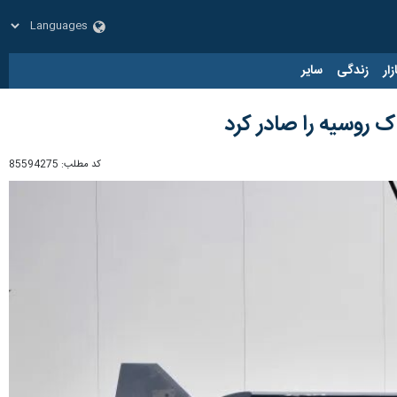
زار
زندگی
سایر
ک روسیه را صادر کرد
کد مطلب:
85594275