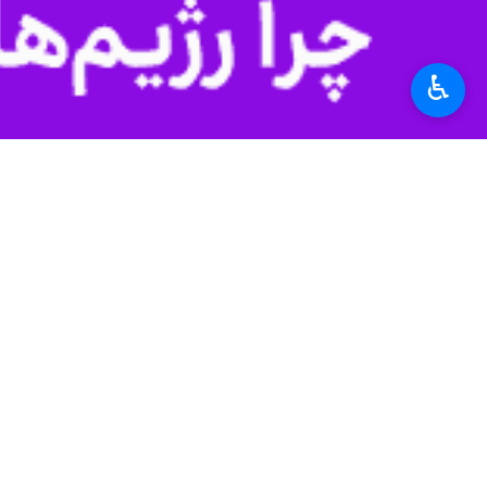
♿︎
تهران- ایرنا- اولین دوره رقابت‌های ا
به گزارش ایرنا
گیلان، کرمانشاه، خوزستان، فارس، لرستان، خراسان شمالی
در پایان نفرات برتر به شرح زیر شناخته 
۶۰- کیلوگرم: ۱- صابر گراوند ۲- محمد مهدی کاظمی ۳- سید یوسف هاشمی و امیر رضا ذوالقدر
۶۳- کیلوگرم: ۱- متین صالحی ۲- دانیال برزگر ۳-امیرحسین کیا سالار و حسین رخصتی
۶۵- کیلوگرم: ۱- حسین الصاقی ۲- یاسین پور شریعه ۳- علی اسدی و سیدمحمد هاشمی
۶۷-کیلوگرم: ۱- علی علیزاده ۲- محمدحسین جهان بین ۳- امیررضا جلالیان و حسن اجاق زاده