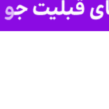
نتخابی کیک‌بوکسینگ دانشجویی در دو بخش آقایان و بانوان به میزبانی دانشگاه پ
، خراسان جنوبی، خراسان رضوی، قزوین و چهارمحال بختیاری با قضاوت ۱۵ داور برگزیده، در ۱۴ وزن با یکدیگر 
شدند: