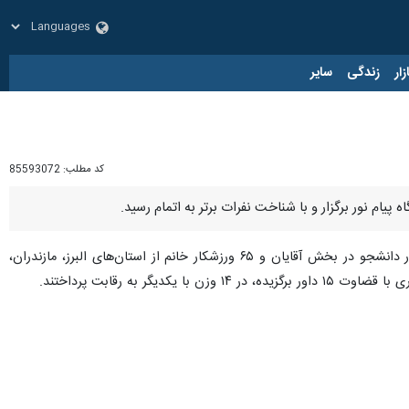
زار
زندگی
سایر
کد مطلب:
85593072