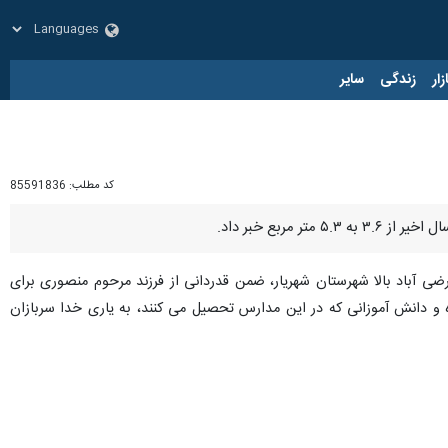
زار
زندگی
سایر
کد مطلب:
85591836