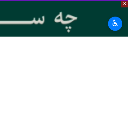
×
♿︎
شهریار- ایرنا- معاون سیاسی، اجتماعی استاندار
به گزارش
ایرنا
،
عباس جوهری
احداث این پروژه اظهار کرد: نیت اصلی 
امام زمان خواهند بود و شما در نزد پرو