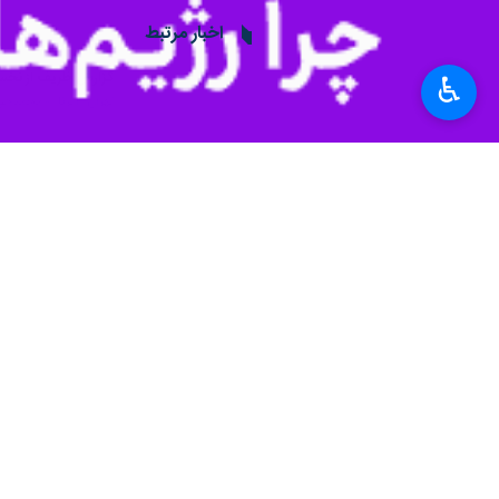
در این مراسم که با حضور محمدجواد 
تبریزی عضو شورای راهبری دولت چهاردهم
♿︎
ظریف در این نشست ضمن قدردانی از فعالی
موضوعات مهمی بود که از جمله آنها می‌تو
معاون راهبردی رئیس‌جمهور تاکید کرد که
در ادامه این جلسه مصطفی زمانیان گف: 
باشیم. همچنین تلاش شد با تامین محتو
وی همچنین ضمن ابراز خرسندی از حضور ظ
سیاست
دولت
۰ نفر
برچسب‌ها