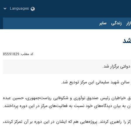
زار
زندگی
سایر
شد
کد مطلب:
85591829