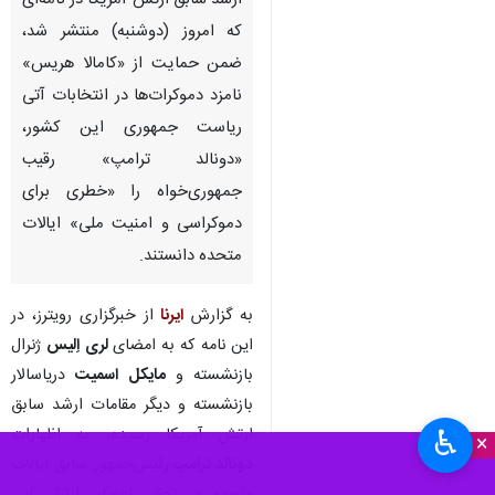
تهران-ایرنا- خبرگزاری «رویترز»
گزارش داد که ۱۰ نفر از مقامات
ارشد سابق ارتش آمریکا در نامه‌ای
که امروز (دوشنبه) منتشر شد،
ضمن حمایت از «کامالا هریس»
نامزد دموکرات‌ها در انتخابات آتی
ریاست جمهوری این کشور،
«دونالد ترامپ» رقیب
جمهوری‌خواه را «خطری برای
دموکراسی و امنیت ملی» ایالات
متحده دانستند.
♿︎
×
به گزارش
ایرنا
از خبرگزاری رویترز، در