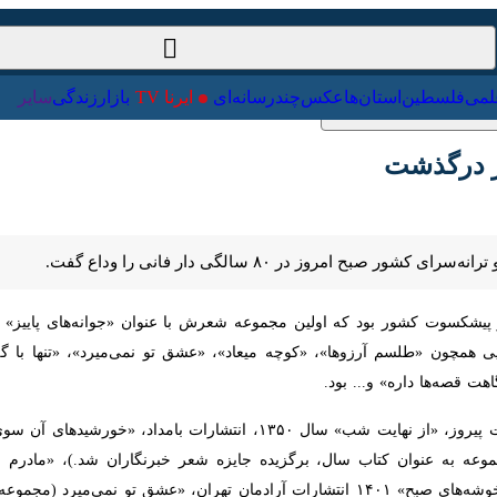
ت‌خارجی
علمی
فلسطین
استان‌ها
عکس
چندرسانه‌ای
ایرنا TV
با
رگذشت