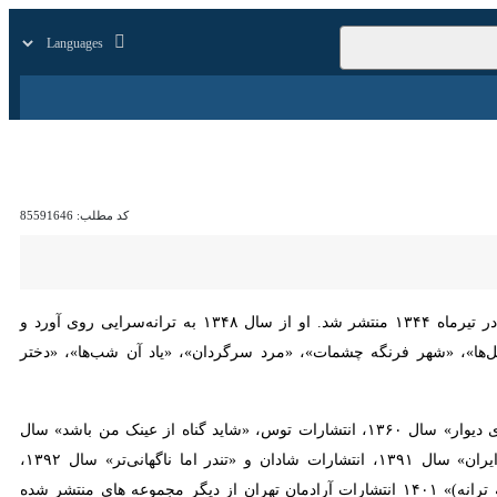
زار
زندگی
سایر
کد مطلب:
85591646