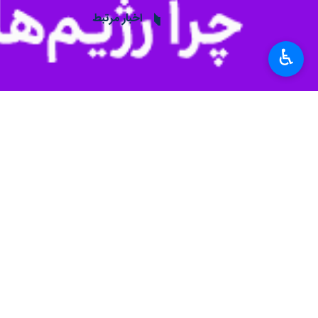
اخبار مرتبط
مدیرعامل شرکت آب من
♿︎
سند ۱۳۰هزار هکتار از اراضی بستر رودخانه‌ها در آذربایجان‌شرقی اخذ شد
تبریز - ایرنا - مدیرعا
اخذ سند مالکیت برای ۶۴۰ هکتار از اراضی بستر رودخانه‌های گرمی و
اردبیل-ایرنا- مدیر منابع آ
نظر شما