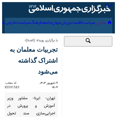
۱۵ مرداد ۱۴۰۵
عناوین‌
سیاست
اقتصاد
ورزش
جهان
جامعه
فرهنگ
سیاس
با برگزاری رویداد (الف‌تا)؛
تجربیات معلمان به
اشتراک گذاشته
می‌شود
۱۹ شهریور ۱۴۰۳، ۱۵:۰۹
کد مطلب:
85591583
تهران- ایرنا- مشاور وزیر آموزش و
پرورش در اجرایی‌سازی سند تحول
بنیادین گفت: رویداد (الف تا) با