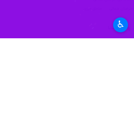
♿︎
بجنورد- ایرنا- استاندار خراسان شمال
به گزارش ایرنا
،
محمدرضا حسین نژاد
روز 
دنبال شود.
وی افزود: رویکرد حاکم نیز تسریع در حل
حسین نژاد با تاکید بر تکمیل طرح های 
امام جمعه غلامان نیز در این دیدار اظ
حجت الاسلام علی ابراهیمی با تاکید بر 
مردم داشته باشد.
وی خاطرنشان کرد: با توجه به شرایط من