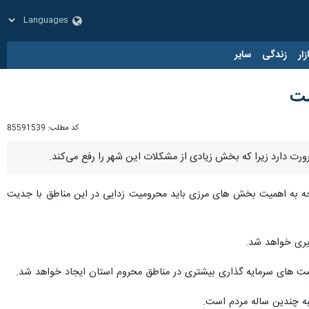
زار
زندگی
سایر
ست
کد مطلب:
85591539