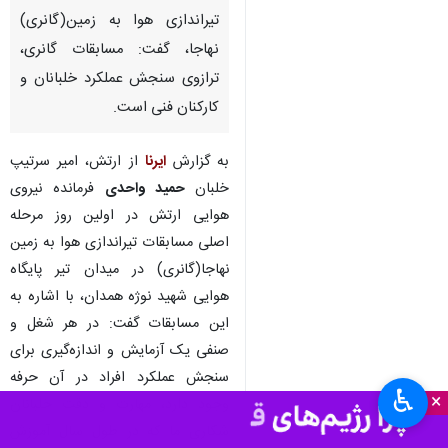
تیراندازی هوا به زمین(گانری)
نهاجا، گفت: مسابقات گانری،
ترازوی سنجش عملکرد خلبانان و
کارکنان فنی است.
به گزارش
ایرنا
از ارتش، امیر سرتیپ
خلبان
حمید واحدی
فرمانده نیروی
هوایی ارتش در اولین روز مرحله
اصلی مسابقات تیراندازی هوا به زمین
نهاجا(گانری) در میدان تیر پایگاه
هوایی شهید نوژه همدان، با اشاره به
این مسابقات گفت: در هر شغل و
صنفی یک آزمایش و اندازه‌گیری برای
سنجش عملکرد افراد در آن حرفه
♿︎
×
وجود دارد، مهارت و دقت خلبانان
شکاری ما که در طول سال آموزش