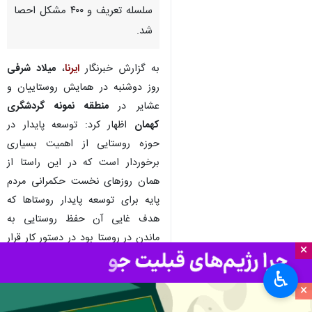
خرم آباد- ایرنا- فرماندار سلسله
گفت: تشکیل قرارگاه روستایی در
غالب توسعه پایدار برای رفع
مشکلات روستاییان در شهرستان
سلسله تعریف و ۴۰۰ مشکل احصا
شد.
به گزارش خبرنگار
ایرنا
،
میلاد شرفی
روز دوشنبه در همایش روستاییان و
عشایر در
منطقه نمونه گردشگری
کهمان
اظهار کرد: توسعه پایدار در
×
حوزه روستایی از اهمیت بسیاری
♿︎
برخوردار است که در این راستا از
×
همان روزهای نخست حکمرانی مردم