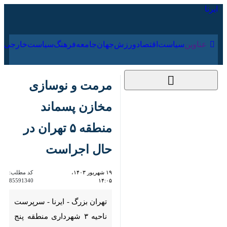
۱۶ مرداد ۱۴۰۵
عناوین‌
سیاست
اقتصاد
ورزش
جهان
جامعه
فرهنگ
سیا
مرمت و نوسازی
م️خازن پسماند منطقه
۵ تهران در حال
اجراست
۱۹ شهریور ۱۴۰۳،
کد مطلب:
85591340
۱۴:۰۵
تهران بزرگ - ایرنا - سرپرست
ناحیه ۳ شهرداری منطقه پنج