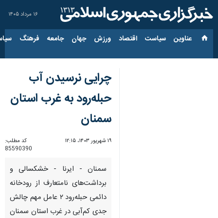
۱۶ مرداد ۱۴۰۵
عناوین‌
سیاست
اقتصاد
ورزش
جهان
جامعه
فرهنگ
سیاس
چرایی نرسیدن آب
حبله‌رود به غرب استان
سمنان
۱۹ شهریور ۱۴۰۳، ۱۲:۱۵
کد مطلب:
85590390
سمنان - ایرنا - خشکسالی و
برداشت‌های نامتعارف از رودخانه
دائمی حبله‌رود ۲ عامل مهم چالش
جدی کم‌آبی در غرب استان‌ سمنان