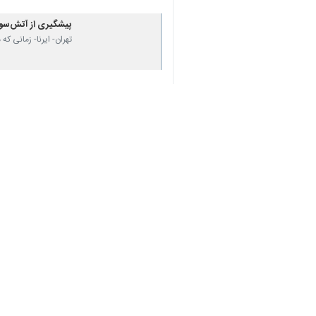
پیشگیری از آتش‌سو
تهران- ایرنا- زمانی 
نظر شما
*
لطفا متن تصویر را در جعبه متن وارد کنید