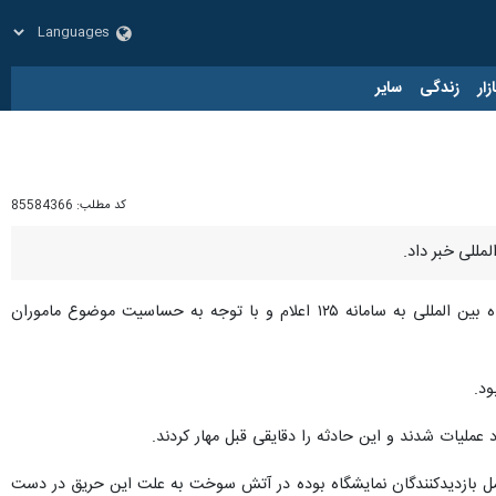
زار
زندگی
سایر
کد مطلب:
85584366
للی خبر داد.
گفت: ساعت ۱۸:۲۹ امشب حادثه آتش سوزی در خیابان سئول نمایشگاه بین المللی به سامانه ۱۲۵ اعلام و با توجه به حساسیت موضوع ماموران
د.
 عملیات شدند و این حادثه را دقایقی قبل مهار کردند.
ت، گفت: در مجموع حدود ۲۰ دستگاه خودرو برقی که ویژه حمل بازدیدکنندگان نمایشگاه بوده در آتش سوخت به علت این حریق در دست