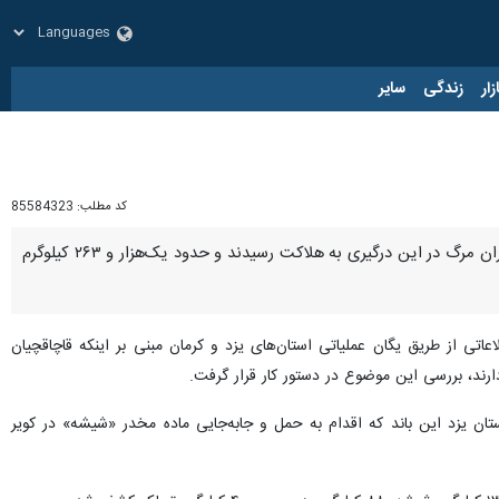
زار
زندگی
سایر
کد مطلب:
85584323