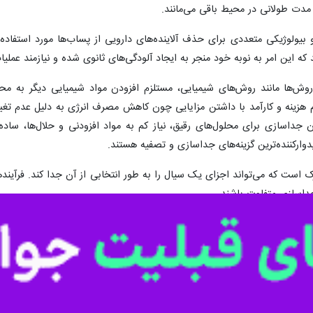
 مدت طولانی در محیط باقی می‌مانند.
بیولوژیکی متعددی برای حذف آلاینده‌های دارویی از پساب‌ها مورد استفاده قر
نند که این امر به نوبه خود منجر به ایجاد آلودگی‌های ثانوی شده و نیازمند عم
 هزینه و کارآمد ﺑﺎ داﺷﺘﻦ ﻣﺰاﻳﺎیی چون ﻛﺎﻫﺶ ﻣﺼﺮف اﻧﺮژی ﺑﻪ دﻟﻴﻞ ﻋﺪم ﺗﻐﻴﻴﺮ
ﻣﺎن ﺟﺪاﺳﺎزی ﺑﺮای ﻣﺤﻠﻮلﻫﺎی رﻗﻴﻖ، ﻧﻴﺎز ﻛﻢ ﺑﻪ ﻣﻮاد اﻓﺰودنی و ﺣﻼلﻫﺎ، ﺳ
وارکننده‌ترین گزینه‌های ﺟﺪاﺳﺎزی و تصفیه هستند.
ک است که می‌تواند اجزای یک سیال را به طور انتخابی از آن جدا کند. فرآیندهای
 جداسازی متفاوت باشند.
دهای غشایی، نانوفیلتراسیون فرآیندی است که نیروی محرکه آن اختلاف فشار ب
 مولکولی کم، از آب به کار می‌رود.
 غشاءهای سنتزی مورد استفاده در صنعت به دو گروه غشاءهای آلی و معدنی
ختصاص داده‌اند.