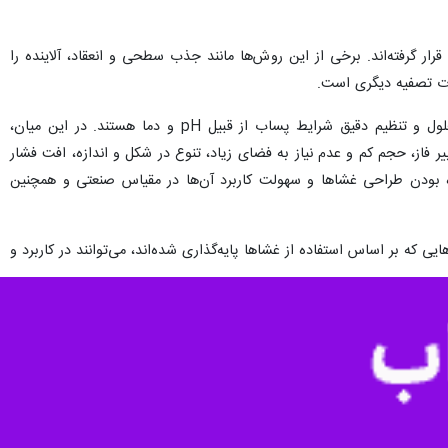
ار گرفته‌اند. برخی از این روش‌ها مانند جذب سطحی و انعقاد، آلاینده را
لیات تصفیه دیگری است.
این پژوهشگر بیان کرد: برخی دیگر از روش‌ها مانند روش‌های شیمیایی، مستلزم افزودن مواد شیمیایی دیگر به محلول و تنظیم دقیق شرایط پساب از قبیل pH و دما هستند. در این میان،
 ﻓﺎز، ﺣﺠﻢ ﻛﻢ و ﻋﺪم ﻧﻴﺎز ﺑﻪ ﻓﻀﺎی زﻳﺎد، ﺗﻨﻮع در ﺷﻜﻞ و اﻧﺪازه، اﻓﺖ ﻓﺸﺎر
ﺎده ﺑﻮدن ﻃﺮاحی ﻏﺸﺎﻫﺎ و ﺳﻬﻮﻟﺖ ﻛﺎرﺑﺮد آن‌ها در ﻣﻘﻴﺎس صنعتی و ﻫﻤﭽﻨﻴﻦ
ی که بر اساس استفاده از غشاها پایه‌گذاری شده‌اند، می‌توانند در کاربرد و
وده و اشاره به قلمرویی از تکنولوژی غشایی دارد که معمولاً برای جداسازی
 تقسیم می‌شوند که از این میان غشاءهای پلیمری به دلیل تخلخل بالا و