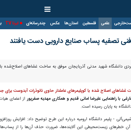
ت‌خارجی
علمی
فلسطین
استان‌ها
عکس
چندرسانه‌ای
ایرنا TV
با
فنی تصفیه پساب صنایع دارویی دست یافتند
ربردی دانشگاه شهید مدنی آذربایجان موفق به ساخت غشاهای اصلاح‌شده با 
 غشاهای اصلاح شده با کوپلیمرهای عاملدار حاوی نانوذرات آبدوست برای جدا
فارغی با راهنمایی علیرضا امانی قدیم و همکاری مهدیه صفرپور
از اعضای هیات‌
انشگاه به پایان رسیده است.
آلی - پلیمر دانشگاه ارومیه درباره این طرح توضیح داد: افزایش روزافزون آ
آن خطرهای زیست‌محیطی این آلاینده‌ها، ضرورت حذف آن‌ها را از پساب‌ها