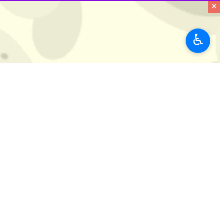
×
وی با بیان اینکه، یکی از بزرگترین مش
خوراک بر روی سطح و منافذ آن‌هاست ا
تولیدی آن نیز متفاوت و متغیر است.
♿︎
به نقل از بنیاد علم ایران، این محقق ا
آلاینده‌های داروئی است. متأسفانه امروز
فارغی خاطر نشان کرد: تولید دانش فنی
اهداف انجام این طرح بوده است.
علم و آموزش
معاونت علمی
۲ نفر
برچسب‌ها