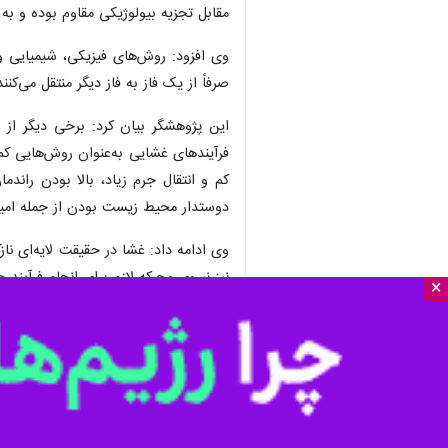
مقابل تجزیه بیولوژیکی مقاوم بوده و به
وی افزود: روش‌های فیزیکی، شیمیایی و 
صرفاً از یک فاز به فاز دیگر منتقل می‌ک
فرآیندهای غشایی به‌عنوان روش‌هایی کم
ﻛﻢ و اﻧﺘﻘﺎل ﺟﺮم زﻳﺎد، ﺑﺎﻻ ﺑﻮدن راﻧﺪ
دوستدار محیط زیست بودن از جمله‌ امید
وی ادامه داد: غشا در حقیقت لایه‌ای ناز
نیز نیروی محرکه لازم برای انجام فرآیند
×
فارغی تصریح کرد: از طرفی در بین فرآین
یون‌های چندظرفیتی و ترکیبات آلی با جرم
این پژوهشگر کشورمان تأکید کرد: اغلب
سهولت ساخت، سهم بسزایی را به خود ا