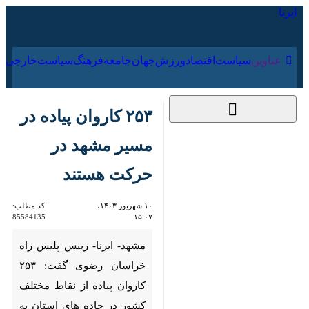
۱۷ مرداد ۱۴۰۵
عناوین‌
سیاست
اقتصاد
ورزش
جهان
جامعه
فرهنگ
سیا
۲۵۳ کاروان پیاده در
مسیر مشهد در حرکت
هستند
۱۰ شهریور ۱۴۰۳،
کد مطلب:
85584135
۱۵:۰۷
مشهد- ایرنا- رییس پلیس راه
خراسان رضوی گفت: ۲۵۳
کاروان پیاده از نقاط مختلف
کشور در جاده های استان به