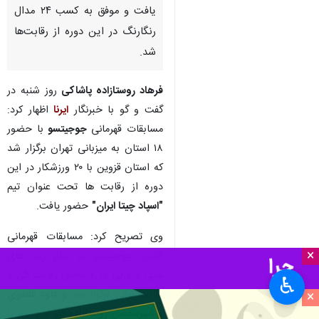
یافت و موفق به کسب ۲۴ مدال
رنگارنگ در این دوره از رقابت‌ها
شد.
فرهاد روستازاده پاشاکی
روز شنبه در
گفت و گو با خبرنگار
ایرنا
اظهار کرد:
مسابقات قهرمانی
جوجیتسو
با حضور
۱۸ استان به میزبانی تهران برگزار شد
که استان قزوین با ۲۰ ورزشکار در این
دوره از رقابت ها تحت عنوان تیم
"اسپاد چیتا ایران"
حضور یافت.
وی تصریح کرد: مسابقات قهرمانی
×
کشور جوجیتسو در تمام رده های
سنی و وزنی در ۲ بخش رقابت گی و
♿︎
رقابت نوگی برگزار شد و
داود قلندری
×
و
امیرمحسن روستازاده
نیز این تیم را