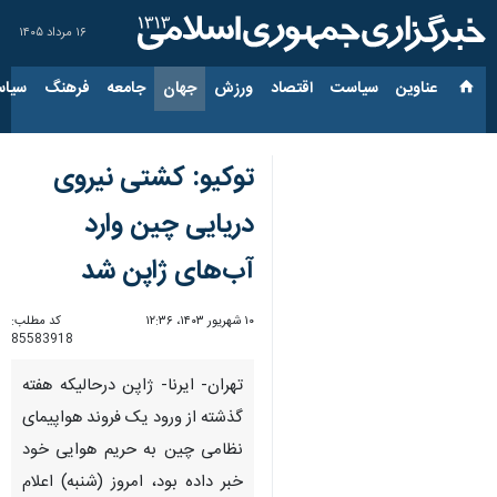
۱۶ مرداد ۱۴۰۵
عناوین‌
سیاست
اقتصاد
ورزش
جهان
جامعه
فرهنگ
سیاس
توکیو: کشتی نیروی
دریایی چین وارد
آب‌های ژاپن شد
۱۰ شهریور ۱۴۰۳، ۱۲:۳۶
کد مطلب:
85583918
تهران- ایرنا- ژاپن درحالیکه هفته
گذشته از ورود یک فروند هواپیمای
نظامی چین به حریم هوایی خود
خبر داده بود، امروز (شنبه) اعلام