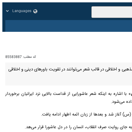
زار
زندگی
سایر
کد مطلب:
85583887