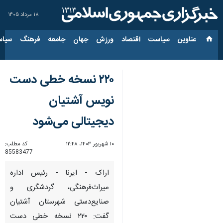
۱۸ مرداد ۱۴۰۵
عناوین‌
سیاست
اقتصاد
ورزش
جهان
جامعه
فرهنگ
سیاس
۲۲۰ نسخه خطی دست
نویس آشتیان
دیجیتالی می‌شود
۱۰ شهریور ۱۴۰۳، ۱۲:۴۸
کد مطلب:
85583477
اراک - ایرنا - رئیس اداره
میراث‌فرهنگی، گردشگری و
صنایع‌دستی شهرستان آشتیان
گفت: ۲۲۰ نسخه خطی دست