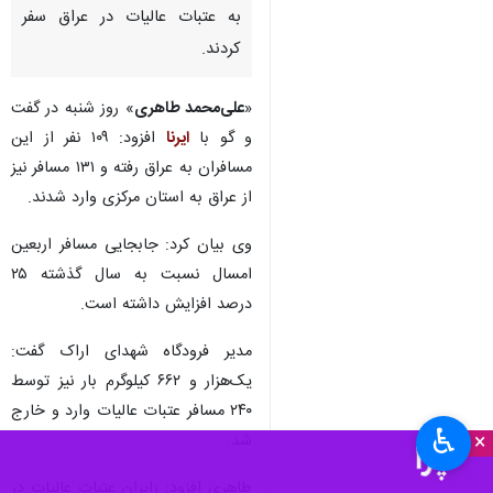
اراک - ایرنا - مدیر فرودگاه شهدای
اراک گفت: ۲۴۰ زایر اربعین
حسینی با یک فروند هواپیما از
طریق این فرودگاه جابجا شدند و
به عتبات عالیات در عراق سفر
کردند.
«
علی‌محمد طاهری
» روز شنبه در گفت
و گو با
ایرنا
افزود: ۱۰۹ نفر از این
مسافران به عراق رفته و ۱۳۱ مسافر نیز
از عراق به استان مرکزی وارد شدند.
وی بیان کرد: جابجایی مسافر اربعین
امسال نسبت به سال گذشته ۲۵
♿︎
×
درصد افزایش داشته است.
مدیر فرودگاه شهدای اراک گفت: