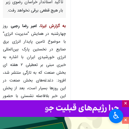
مشهد-ایرنا- مدیر کل صنعت،
معدن و تجارت خراسان رضوی
گفت: بخش صنعت استان بر طبق
تاکید استاندار خراسان رضوی زیر
بار هیچ قطعی برقی نخواهد رفت.
به گزارش ایرنا
،
امیر رضا رجبی
روز
چهارشنبه در همایش "مدیریت انرژی"
با موضوع تامین پایدار انرژی برق
صنایع در نخستین پارک بین‌المللی
انرژی خورشیدی ایران با اشاره به
×
خبری مبنی بر تعطیلی ۲ هفته ای
♿︎
بخش صنعت که به تازگی منتشر شد،
×
افزود: دغدغه‌های بخش صنعت در