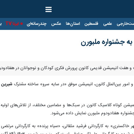
ت‌خارجی
علمی
فلسطین
استان‌ها
عکس
چندرسانه‌ای
ایرنا TV
با