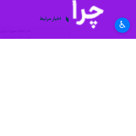
تهران- ایرنا- پویانمایی «در سایه سر
♿︎
به گزارش ایرنا
از اداره کل روابط عمومی 
بین‌المللی فیلم ملبورن حضور دارد.
همچنین مجموعه‌ای ارزشمند از هفت انیم
سال‌های ۱۹۶۵ تا ۱۹۷۷ میلادی» بر پرده جشنواره هفتادودوم ملبورن نمایش داده می‌شود.
هفت اثر کانون پرورش فکری شامل «شهر خ
فیلم‌های «رخ»، «من آنم که» و «ملک خورشید» به کارگردانی
این تولیدات کانون پرورش فکری کودکان و 
علی‌اکبر صادقی است و برخی دیگر روحی نو
جشنواره بین‌المللی ملبورن یکی از قدی
داستانی و مستند را می‌پذیرد و به هر ی
هفتادودومین جشنواره بین‌المللی فیلم ملبورن از ۱۸ مرداد تا ۴ شهریور ۱۴۰۳ (۸ تا ۲۵ آگوست ۲۰۲۴) در شهر ملبورن استر