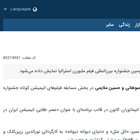
زار
زندگی
سایر
کد مطلب:
85574901