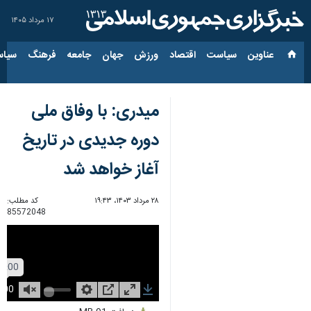
۱۷ مرداد ۱۴۰۵
عناوین‌
سیاست
اقتصاد
ورزش
جهان
جامعه
فرهنگ
سیاس
میدری: با وفاق ملی
دوره جدیدی در تاریخ
آغاز خواهد شد
۲۸ مرداد ۱۴۰۳، ۱۹:۴۳
کد مطلب:
85572048
Unmute
Settings
PIP
Enter
Download