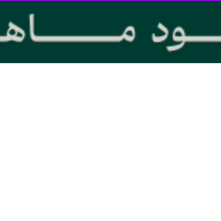
 روحانيون تبيين بصيرت اسلامي است
طلاب و روحانيون سپاه قائم (عج) استان سمنان گفت: رسالت اصلي طلاب و روحانيون…