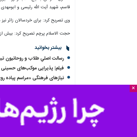
قاسم، شهید آیت الله رئیسی و ابومهد
وی تصریح کرد: برای خردسالان زائر نیز ه
حجت الاسلام پرچم تصریح کرد: بیش از ۲۰۰ نفر از طلاب نیز به کربلا اعزام شده‌اند و ۳۰ نفر در مرزهای استان جهت ارایه خدمات به زائران فعال هستن
بیشتر بخوانید
رسالت اصلي طلاب و روحانيون تب
فیلم| پذیرایی موکب‌های حسینی در
نیازهای فرهنگی «مراسم پیاده رو
×
۱۶۰ هزار زائر اربعین حسینی از مرز چذابه وارد عراق شده اند
زائران اربعین حسینی در اهواز بدر
به گزارش
ایرنا
، پیش از این استاندار خوزستان ار تردد یک میلیون و ۱۳ هزار نفر زائر ایرانی و خ
بر اساس تقویم رسمی کشور چهارم شهریور برابر با ۲۰ صفر ۱۴۴۵ هجری شمسی ارب