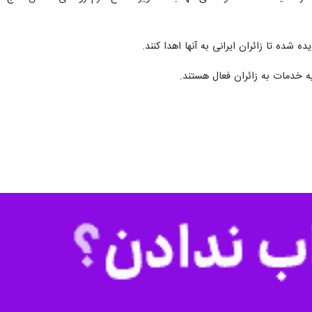
 شده تا زائران ایرانی به آنها اهدا کنند.
پایانه‌های مرزی شلمچه و چذابه ۲ گذرگاه تردد زائران اربعین در خوزستان هستند و هر ساله هزاران نفر زائر عتبات عالیات از سراسر کشور و یا کشورهای دیگر از این ۲ مرز در مراسم اربعین عازم