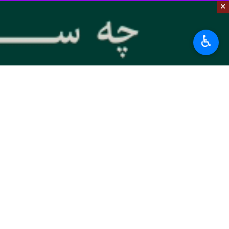
×
کشور عراق می‌شوند.
استان‌ها
خوزستان
♿︎
۰ نفر
برچسب‌ها
خوزستان
اهواز
اربعین
مرز چذابه
پروندهٔ خبری
اربعین ۱۴۰۳؛ کربلا طریق الاقصی
اخبار مرتبط
رسالت اصلي طلاب و
سمنان - مسوول بسيج 