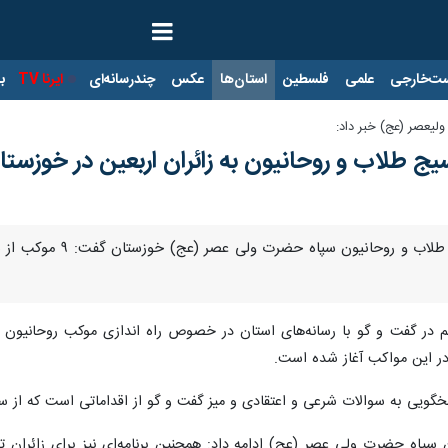
ت‌خارجی
علمی
فلسطین
استان‌ها
عکس
چندرسانه‌ای
ایرنا TV
با
لیعصر (عج) خبر داد:
اهواز - ایرنا - مسئو
در این مواکب آغاز شده است.
اسخگویی به سوالات شرعی و اعتقادی و میز گفت و گو از اقداماتی است که از
پاه حضرت ولی عصر (عج) ادامه داد: همچنین برنامه‌ای نیز برای زائران تد