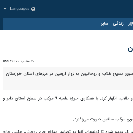
زار
زندگی
سایر
کد مطلب:
85572029
ل سازمان بسیج طلاب و روحانیون سپاه حضرت ولی عصر (عج) خوزستان گفت: ۹ موکب از سوی بسیج طلاب و روحانیون به زوار اربعین در مرزهای استان خوزستان
، حجت الاسلام بهادر پرچم در گفت و گو با رسانه‌های استان در خصوص راه اندازی موکب روحانیون و طلاب، اظهار کرد: با همکاری حوزه علمیه ۹ موکب در سطح استان دایر و
 سوی موکب مبلغین صورت می‌پذیرد.
ارک دیده شده تا کوله‌های آنها به تصاویر مدافع حرم روحانی، عکس حاج