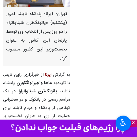
تهران- ایرنا- پادشاه تایلند امروز
(یکشنبه) «پائونگ‌ترن شیناواترا»
را دو روز پس از انتخاب وی توسط
پارلمان این کشور به عنوان
نخست‌وزیر این کشور منصوب
کرد.
به گزارش
ایرنا
از خبرگزاری ژاپن تایمز،
با تاییدیه
ماها واجیرالونگکورن
پادشاه
تایلند،
پائونگ‌ترن شیناواترارا
در یک
مراسم رسمی در بانکوک و در سخنرانی
کوتاهی از پادشاه و مردم تایلند برای
حمایت از وی به عنوان نخست‌وزیر
♿︎
×
تشکر کرد.