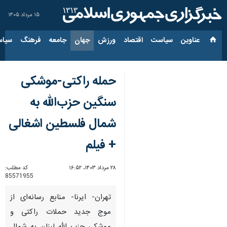
۱۵ مرداد ۱۴۰۵
عناوین‌
سیاست
اقتصاد
ورزش
جهان
جامعه
فرهنگ
سیاس
حمله راکتی-موشکی
سنگین حزب‌الله به
شمال فلسطین اشغالی
+ فیلم
۲۸ مرداد ۱۴۰۳، ۱۶:۵۲
کد مطلب:
85571955
تهران- ایرنا- منابع رسانه‌ای از
موج جدید حملات راکتی و