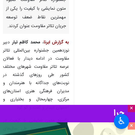
جشنواره تئاتر مقاومت کمبود
متون نمایشی با کیفیت را یکی از
مهمترین نقاط ضعف توسعه
جریان تئاتر مقاومت عنوان کردند.
به گزارش ایرنا
،
محمد کاظم تبار
دبیر
نوزدهمین جشنواره بین‌المللی تئاتر
مقاومت در ادامه دیدار با فعالان
عرصه تئاتر مقاومت شهرهای مختلف
کشور طی روزهای گذشته در
نوبت‌های جداگانه با هنرمندان و
مدیران فرهنگی هنری استان‌های
مرکزی، چهارمحال و بختیاری و
اصفهان دیدار و گفت و گو کرد.
×
♿︎
«کمبود متون نمایشی با کیفیت در
×
حوزه تئاتر مقاومت» طی سال‌های