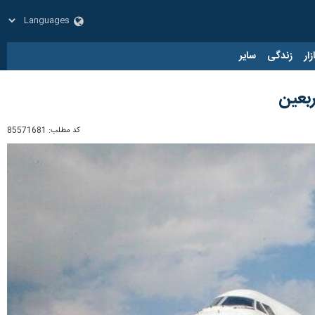
زار
زندگی
سایر
کد مطلب:
85571681