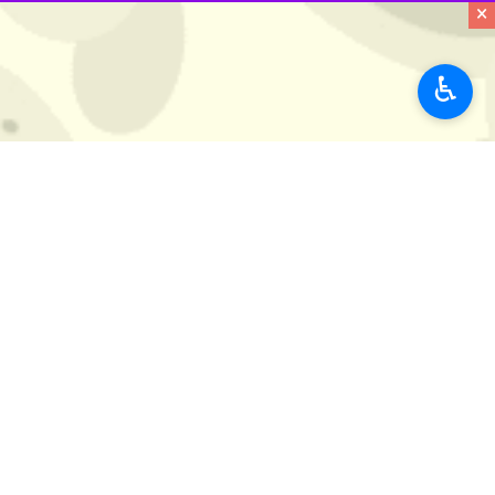
×
♿︎
تهران- ایرنا- اداره کل روابط‌ عمومی
العاده‌ در مسیر تهران به فرودگاه نجف و برعکس از تاریخ ۲۹ مردادماه ت
به گزارش ایرنا
شد.
همچنین ۲ پرواز نیز در یکم شهریور ماه و سه پرواز در روز دوم شهریور ماه از فرودگاه امام خمینی( ره) به مقصد فرودگاه نجف برنامه ریزی شده است.
شایان ذکر است پروازهای فوق العاده هما با ایرباس پهن پیکر ۳۰۰-۰
متقاضیان خرید بلیت این پروازها می‌توا
بیشتر بخوانید
با گران فروشان بلیت‌های اربعین 
جابه‌جایی زائران عتبات ۵ برابر شد/اعزام نیم میلیون نفر با پرواز به عتبات عالیات