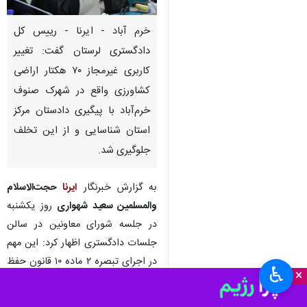
خرم آباد - ایرنا - رییس کل
دادگستری لرستان گفت:‌ تغییر
کاربری غیرمجاز ۷۰ هکتار اراضی
کشاورزی واقع در شهرک صنوف
خرم‌آباد با پیگیری دادستان مرکز
استان شناسایی و از این تخلف
جلوگیری شد.
به گزارش خبرنگار
ایرنا
حجت‌الاسلام
والمسلمین سعید شهواری
روز یکشنبه
در جلسه شورای معاونین در سالن
جلسات دادگستری اظهار کرد: این مهم
در اجرای تبصره ۲ ماده ۱۰ قانون حفظ
♿︎
×
کاربری اراضی زراعی و باغ‌ها و اعاده
به وضع اولیه صورت گرفت.