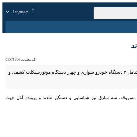
زار
زندگی
سایر
کد مطلب:
85571386
- ایرنا- فرمانده انتظامی مراغه گفت: با اجرای طرح مقابله با سرقت، ۶ دستگاه وسیله نقیله سرقتی شامل ۲ دستگاه خودرو سواری و چهار دستگاه موتورسیکلت کشف، و به مالکانشان
سه سارق نیز شناسایی و دستگیر شدند و پرونده آنان جهت بررسی‌های بیشتر