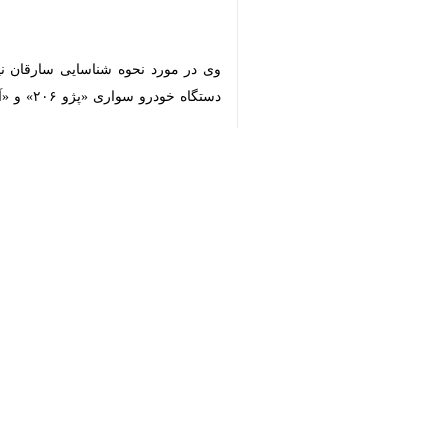
♿︎
خودرو سواری «پژو ۲۰۶» و «آردی» و چهار دستگاه موتورسیکلت رسیدند.
سرهنگ فارسی
ادامه داد: پس از شناسای
×
فرمانده انتظامی مراغه
ضمن تاکید بر نصب
موارد مشکوک را از طریق مرکز فوریت‌های ۱۱۰ به پلیس اطلاع ده
به گزارش
ایرنا
رها کردن خودرو روشن، قر
بر همین اساس تا حد ممکن باید خودرو خ
اگر بسته‌ای در اتومبیل داریم آن را در 
همیشه درب خودرو را قفل و شیشه‌ها را کاملا
هنگام تعویض چرخ یا برطرف کردن نقص ف