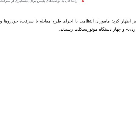
ی مالکان وسایط نقلیه سرقتی و احراز هویت آنان، این وسایط نقلیه به صاحب
 تجهیزات حفاظتی مناسب و رعایت نکات ایمنی توسط مالکان موتورسیکلت و 
ند.
ار دادن وسایل گران‌قیمت در خودرو و نداشتن ایمنی از مواردی است که سارق
ود را در محل دید و دسترس دوربین‌های مداربسته اماکن یا پارکینگ پارک ک
معرض دید قرار ندهیم و هرگز کلیدهای خود را در اتومبیل بدون سرنشین رها نکن
ً بالا بکشیم و به محض مشاهده افراد مشکوک یا اتومبیل‌های رها شده، مراتب را به پل
نی اتومبیل، از قفل بودن درب‌های خودرو اطمینان حاصل کنیم.