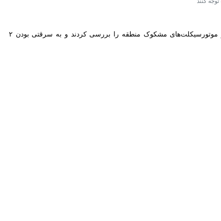
وی در مورد نحوه شناسایی سارقان نیز اظهار کرد: ماموران انتظامی با اجرای طرح مقابله با سرقت، خودروها و موتورسیکلت‌های مشکوک منطقه را بررسی کردند و به سرقتی بودن ۲ دستگاه
انشان تحویل داده شد.
وسایل نقلیه، به شهروندان توصیه کرد: هشدارهای پلیس را جدی بگیرند و
ان را برای سرقت خودرو یا محتویات داخل آن ترغیب می‌کند.
نیم و اوراق شناسایی شخصی خود را در خودرو رها نکنیم.
یم.
یس ۱۱۰ گزارش دهیم.