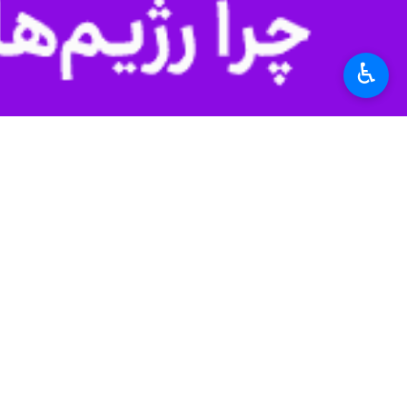
۰ نفر
♿︎
برچسب‌ها
معاونت آب و آبفا وزارت نیرو
شهرستان دماوند
استان تهران
اخبار مرتبط
چاه‌های آب غیرمجاز
دماوند - ایرنا - مدیر امور منابع آب دما
۲۱ حلقه چاه آب غیرمجاز در دماوند پر شد
دماوند - ایرنا - سرپرست امور منابع آ