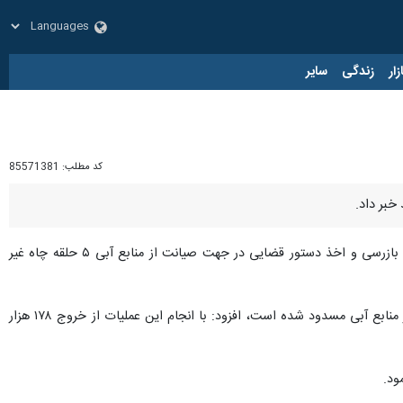
زار
زندگی
سایر
کد مطلب:
85571381
، "حسن زحمتکش" روز یکشنبه با اعلام این مطلب اظهار کرد: با همکاری واحد حقوقی و گروه گشت و بازرسی و اخذ دستور قضایی در جهت صیانت از منابع آبی ۵ حلقه چاه غیر
وی همچنین با بیان اینکه این تعداد چاه ها در جهت اجرای طرح احیاء و تعادل بخشی آب های زیرزمینی و صیانت از منابع آبی مسدود شده است، افزود: با انجام این عملیات از خروج ۱۷۸ هزار
ود.