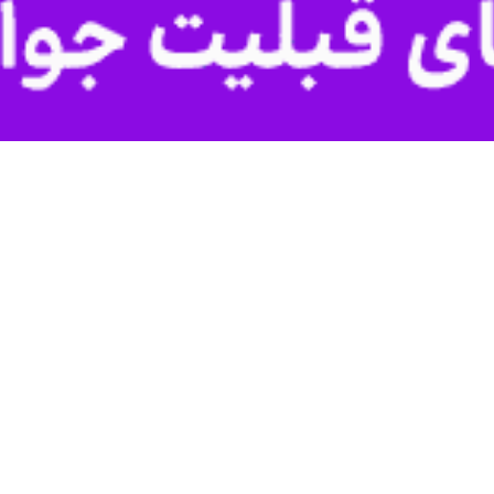
 در رودهن مسدود شد
وند از پر کردن ۵ حلقه چاه غیرمجاز در مناطق مهرآباد و…
ب دماوند از انسداد ۲۱ حلقه چاه غیرمجاز در محدوده عملکرد…