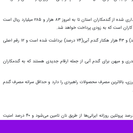
فتحی در خصوص آخرین وضعیت مطالبات و پرداختی‌های گندمکاران استان نیز اظهار کرد: مجموع بهای کل گندم خریداری شده از گندمکاران استان تا به امروز ۸۳ هزار و ۲۸۵ میلیارد ریال است
وی افزود: از مجموع سطح اراضی کشت گندم استان تاکنون‌ ۳۶۳ هزار هکتار شامل ۳۲۰ هزار هکتار گندم دیم(۷۸ درصد) و ۴۳ هزار هکتار گندم آبی(۷۴ درصد) برداشت شده است و ۱۲ رقم اصلی
 پیشگام، سالار، حیدری و میهن برای گندم آبی از جمله ارقام جدیدی هستند که به گندمکاران
زی، بالاترین مصرف محصولات راهبردی را دارد و حداقل سرانه مصرف گندم
وی افزود: گندم، بیشترین تاثیر را در ارتقای ضریب امنیت غذایی مردم داشته و نتایج پژوهش نشان می‌دهد که ۵۰ درصد پروتئین روزانه ایرانی‌ها از طریق نان تامین می‌شود و ۴۰ درصد امنیت