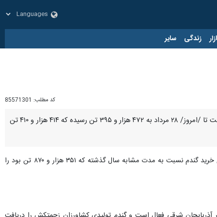
زار
زندگی
سایر
کد مطلب:
85571301
تبریز- ایرنا- رئیس سازمان جهادکشاورزی آذربایجان شرقی گفت: خرید تضمینی گندم در استان از ابتدای فصل برداشت تا /امروز/ ۲۸ مرداد به ۴۷۲ هزار و ۳۹۵ تن رسیده که ۴۱۴ هزار و ۴۱۰ تن
، اظهار کرد: ثبت خرید ۴۷۲ هزار و ۳۹۵ تن گندم تا امروز افزایش ۳۴ درصدی خرید گندم نسبت به مدت مشابه سال گذشته که ۳۵۱ هزار و ۸۷۰ تن بود را
در استان تا شهریور ادامه خواهد داشت، ادامه داد: تعداد ۶۷ مرکز خرید گندم در آذربایجان شرقی فعال است و گندم تولیدی کشاورزان زحمتکش را دریافت