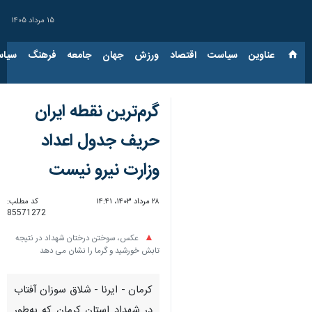
۱۵ مرداد ۱۴۰۵
عناوین‌
سیاست
اقتصاد
ورزش
جهان
جامعه
فرهنگ
سیاس
گرم‌ترین نقطه ایران
حریف جدول اعداد
وزارت نیرو نیست
۲۸ مرداد ۱۴۰۳، ۱۴:۴۱
کد مطلب:
85571272
عکس، سوختن درختان شهداد در نتیجه
تابش خورشید و گرما را نشان می دهد
کرمان - ایرنا - شلاق سوزان آفتاب
در شهداد استان کرمان که به‌طور