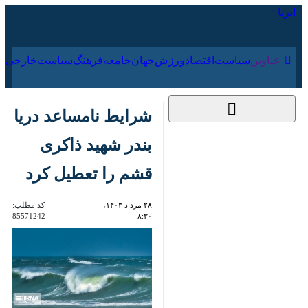
۱۷ مرداد ۱۴۰۵
عناوین‌
سیاست
اقتصاد
ورزش
جهان
جامعه
فرهنگ
سیاس
شرایط نامساعد دریا
بندر شهید ذاکری قشم
را تعطیل کرد
۲۸ مرداد ۱۴۰۳، ۸:۳۰
کد مطلب:
85571242