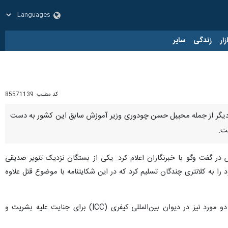
زار
زندگی
سایر
کد مطلب:
85571139
نا- شیخ حسینا نخست‌وزیر سابق بنگلادش در نهمین پرونده قضایی تشکیل شده علیه او به همراه ۳۳ نفر دیگر از جمله محیبل حسن چودوری وزیر آموزش سابق این کشور به دست
ت.
 در گفت وگو با خبرنگاران اعلام کرد: یکی از بستگان نزدیک تنویر صدیقی
 به کلانتری چندگان تسلیم کرد که در این شکایتنامه با موضوع قتل علاوه
به نوشته دیلی استار، شیخ حسینا اکنون در مجموع با ۹ پرونده از جمله ۶ مورد قتل، یک پرونده برای آدم‌ربایی و دو مورد نیز در دیوان بین‌المللی کیفری (ICC) برای جنایت علیه بشریت و