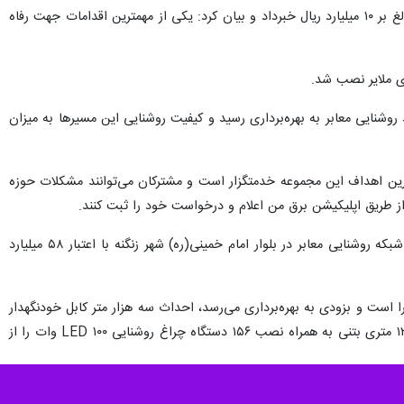
شیردره همچنین از نصب ۱۵۰ دستگاه چراغ روشنایی در لاین کندرو بلوارهای شهید بهشتی و خلیج فارس با اعتباری بالغ بر ۱۰ میلیارد ریال خبرداد و بیان کرد: یکی از مهمترین اقدامات جهت رفاه
د روشنایی معابر به بهره‌برداری رسید و کیفیت روشنایی این مسیرها به میزان
ترین اهداف این مجموعه خدمتگزار است و مشترکان می‌توانند مشکلات حوزه
وی احداث شبکه روشنایی معابر بلوار اصلی شهر زنگنه را از دیگر اقدامات برشمرد و گفت: در این راستا سه هزار متر شبکه روشنایی معابر در بلوار امام خمینی(ره) شهر زنگنه با اعتبار ۵۸ میلیارد
ا است و بزودی به بهره‌برداری می‌رسد، احداث سه هزار متر کابل خودنگهدار
معابر، احداث ۵۰ متر کابل‌کشی خروجی تابلو جهت تغذیه معابر، نصب ۷۸ پایه کامل دکوراتیو، نصب هفت اصله پایه ۱۲ متری بتنی به همراه نصب ۱۵۶ دستگاه چراغ روشنایی LED ۱۰۰ وات را از
 شهر عنوان کرد و از مدیر عامل شرکت توزیع نیروی برق استان همدان برای