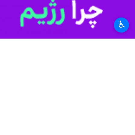
مساعدت در تامین اعتبار طرح‌های حوزه 
وی ابراز امیدواری کرد: با تداوم تعامل 
♿︎
به گزارش ایرنا
آق‌گل از نعمت برق مطمئن و پایدار بهره‌
استان‌ها
همدان
۰ نفر
برچسب‌ها
طرح های عمرانی
ملایر
شبکه توزیع برق خانگی
شركت‌ توزيع نيروی برق