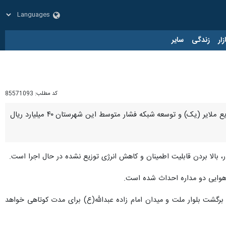
زار
زندگی
سایر
کد مطلب:
85571093
همدان- ایرنا- مدیر توزیع نیروی برق ملایر گفت: به منظور بهره‌برداری از پروژه افزایش خروجی‌های پست فوق توزیع ملایر (یک) و توسعه شبکه فشار متوسط این شهرستان ۴۰ میلیارد ریال
ر، بالا بردن قابلیت اطمینان و کاهش انرژی توزیع نشده در حال اجرا است.
برگشت بلوار ملت و میدان امام زاده عبدالله(ع) برای مدت کوتاهی خواهد