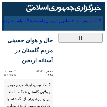
۱۸ مرداد ۱۴۰۵
عناوین‌
سیاست
اقتصاد
ورزش
جهان
جامعه
فرهنگ
سیا
حال و هوای حسینی
مردم گلستان در
آستانه اربعین
۲۸ مرداد ۱۴۰۳، ۸:۱۵
کد مطلب:
85570666
گنبدکاووس- ایرنا- مردم مومن و
ولایی گلستان همگام با ملت ایران
پرشورتر از گذشته با حرکت به
سمت کربلای معلی، برپایی مراسم